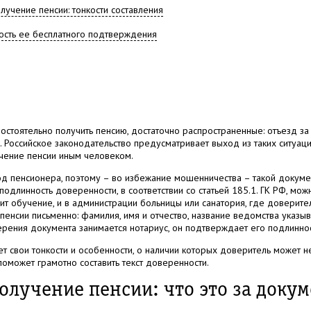
учение пенсии: тонкости составления
ость ее бесплатного подтверждения
остоятельно получить пенсию, достаточно распространенные: отъезд за
 Российское законодательство предусматривает выход из таких ситуац
чение пенсии иным человеком.
од пенсионера, поэтому – во избежание мошенничества – такой докум
подлинность доверенности, в соответствии со статьей 185.1. ГК РФ, мож
ит обучение, и в администрации больницы или санатория, где доверите
енсии письменно: фамилия, имя и отчество, название ведомства указыва
рения документа занимается нотариус, он подтверждает его подлиннос
т свои тонкости и особенности, о наличии которых доверитель может н
оможет грамотно составить текст доверенности.
олучение пенсии: что это за докуме