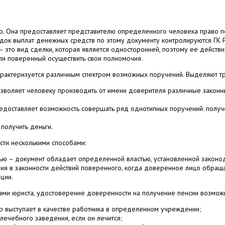
о. Она предоставляет представителю определенного человека право п
ядок выплат денежных средств по этому документу контролируются ГК 
– это вид сделки, которая является односторонней, поэтому ее действ
г ли поверенный осуществить свои полномочия.
рактеризуется различным спектром возможных поручений. Выделяют тр
озволяет человеку производить от имени доверителя различные законны
едоставляет возможность совершать ряд однотипных поручений: получ
получить деньги.
ти несколькими способами:
ью – документ обладает определенной властью, установленной законод
ия в законности действий поверенного, когда доверенное лицо обраща
ции.
ами юриста, удостоверение доверенности на получение пенсии возможно
ер выступает в качестве работника в определенном учреждении;
лечебного заведения, если он лечится;