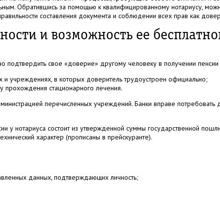
ьным. Обратившись за помощью к квалифицированному нотариусу, можн
правильности составления документа и соблюдении всех прав как довери
ности и возможность ее бесплатн
но подтвердить свое «доверие» другому человеку в получении пенсии 
ях и учреждениях, в которых доверитель трудоустроен официально;
сту прохождения стационарного лечения.
дминистрацией перечисленных учреждений. Банки вправе потребовать 
ии у нотариуса состоит из утвержденной суммы государственной пошл
технический характер (прописаны в прейскуранте).
авленных данных, подтверждающих личность;