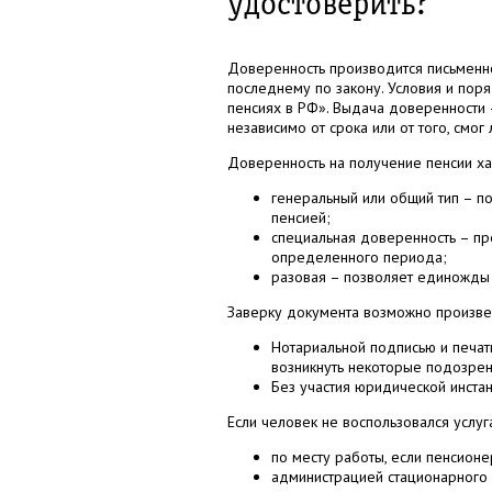
удостоверить?
Доверенность производится письменн
последнему по закону. Условия и пор
пенсиях в РФ». Выдача доверенности 
независимо от срока или от того, смо
Доверенность на получение пенсии ха
генеральный или общий тип – п
пенсией;
специальная доверенность – пр
определенного периода;
разовая – позволяет единожды 
Заверку документа возможно произвес
Нотариальной подписью и печат
возникнуть некоторые подозрен
Без участия юридической инстан
Если человек не воспользовался услуг
по месту работы, если пенсион
администрацией стационарного 