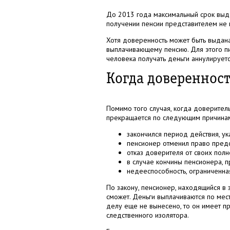
До 2013 года максимальный срок выдач
получении пенсии представителем не п
Хотя доверенность может быть выдана
выплачивающему пенсию. Для этого пи
человека получать деньги аннулируетс
Когда доверенност
Помимо того случая, когда доверител
прекращается по следующим причинам
закончился период действия, ук
пенсионер отменил право предс
отказ доверителя от своих пол
в случае кончины пенсионера, п
недееспособность, ограниченна
По закону, пенсионер, находящийся в
сможет. Деньги выплачиваются по мес
делу еще не вынесено, то он имеет п
следственного изолятора.