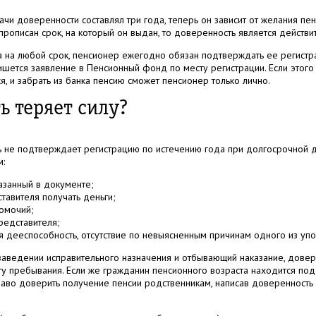
и доверенности составлял три года, теперь он зависит от желания пен
рописан срок, на который он выдан, то доверенность является действи
 на любой срок, пенсионер ежегодно обязан подтверждать ее регистр
шется заявление в Пенсионный фонд по месту регистрации. Если этого 
я, и забрать из банка пенсию сможет пенсионер только лично.
ь теряет силу?
ь не подтверждает регистрацию по истечению года при долгосрочной 
:
азанный в документе;
тавителя получать деньги;
номочий;
редставителя;
я дееспособность, отсутствие по невыясненным причинам одного из упо
 заведении исправительного назначения и отбывающий наказание, дове
ту пребывания. Если же гражданин пенсионного возраста находится по
раво доверить получение пенсии родственникам, написав доверенность 