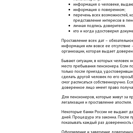
информация о человеке, выдающ
информация о поверенном;
перечень всех возможностей, к
представление интересов в пен
личная подпись доверителя.
кто и когда удостоверил докуме
Проставление всех дат – обязательно
информация или вовсе ее отсутствие –
организации, которая выдает доверен
Бывают ситуации, в которых человек 
место пребывания пенсионера. Если п
только после приезда, удостоверивши
сделать другой человек по его просьб
смог расписаться собственноручно. Е
доверенное лицо имеет право получа
Для пенсионеров, которые живут за 
легализация и проставление апостиля.
Некоторые банки России не выдают де
дней. Процедура эта законна. После 
показывать каждый раз доверенность 
Оформление и заверение доверенност