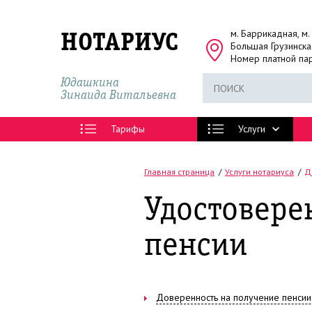
м. Баррикадная, м
НОТАРИУС
Большая Грузинская
Номер платной па
Юдашкина
Зинаида Витальевна
Тарифы
Услуги
Главная страница
Услуги нотариуса
Д
Удостовере
пенсии
Доверенность на получение пенсии: 