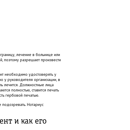
 границу, лечение в больнице или
ий, поэтому разрешает произвести
ент необходимо удостоверять у
но у руководителя организации, в
ль лечится. Должностные лица
ются полностью, ставится печать
ть гербовой печатью.
е подозревать. Нотариус
нт и как его