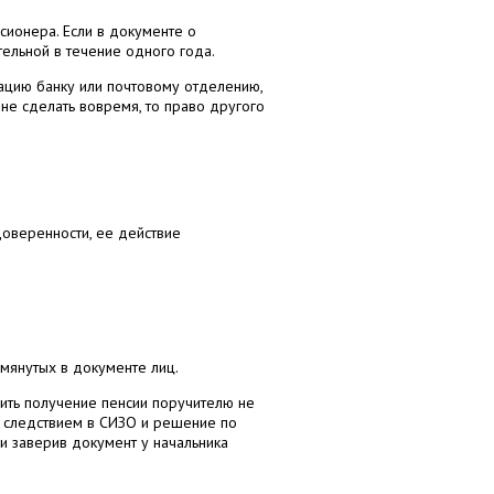
сионера. Если в документе о
тельной в течение одного года.
ацию банку или почтовому отделению,
не сделать вовремя, то право другого
доверенности, ее действие
мянутых в документе лиц.
рить получение пенсии поручителю не
д следствием в СИЗО и решение по
и заверив документ у начальника