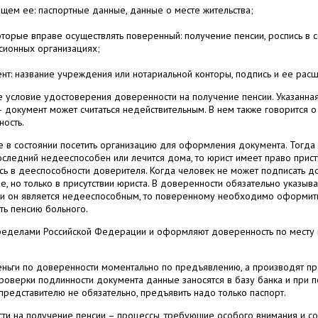
ем ее: паспортные данные, данные о месте жительства;
оторые вправе осуществлять поверенный: получение пенсии, роспись в 
сионных организациях;
нт: название учреждения или нотариальной конторы, подпись и ее расш
е условие удостоверения доверенности на получение пенсии. Указанная
 документ может считаться недействительным. В нем также говорится 
ность.
не в состоянии посетить организацию для оформления документа. Тогда
оследний недееспособен или лечится дома, то юрист имеет право прист
сь в дееспособности доверителя. Когда человек не может подписать до
е, но только в присутствии юриста. В доверенности обязательно указыв
сли он является недееспособным, то поверенному необходимо оформить
ть пенсию больного.
пределами Российской Федерации и оформляют доверенность по месту
ньги по доверенности моментально по предъявлению, а производят пр
проверки подлинности документа данные заносятся в базу банка и при
представителю не обязательно, предъявить надо только паспорт.
и на получение пенсии – процессы, требующие особого внимания и со