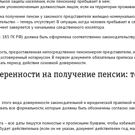
ьной защиты населения, если пенсионер пребывает в нем;
или уполномоченным должностным лицом, если на территории проживани
а получение пенсии у законного представителя жилищно-коммунальног
ельство – теперь отсутствует. В ситуации, когда человек пребывает в с
ент заверяется у начальника следственного изолятора.
т. 185 ГК РФ) должна быть оформлена соответственно законодательству
ость, предоставленная непосредственно пенсионером представителю, 
остоверенный нотариусом. В первом документе обязательна приписка 
ть период действия основной доверенности.
еренности на получение пенсии: 
 этого вида доверенности законодательной и юридической практикой н
вать все формальности, которые должны быть обозначены согласно зак
га – все даты пишутся полностью и прописными буквами, чтобы избежа
будет действительна (если он не указан, документ действителен год, 