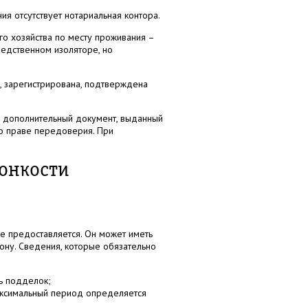
я отсутствует нотариальная контора.
о хозяйства по месту проживания –
ледственном изоляторе, но
, зарегистрирована, подтверждена
и дополнительный документ, выданный
о праве передоверия. При
тонкости
е предоставляется. Он может иметь
ону. Сведения, которые обязательно
ть подделок;
максимальный период определяется