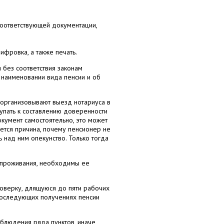
соответствующей документации,
ифровка, а также печать.
 без соответствия законам
о наименовании вида пенсии и об
 организовывают выезд нотариуса в
упать к составлению доверенности
кумент самостоятельно, это может
ается причина, почему пенсионер не
 над ним опекунство. Только тогда
 проживания, необходимы ее
оверку, длящуюся до пяти рабочих
 последующих получениях пенсии
блюдения ряда пунктов, иначе