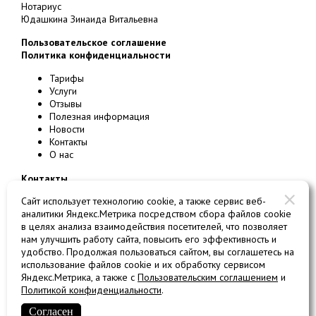
Нотариус
Юдашкина Зинаида Витальевна
Пользовательское соглашение
Политика конфиденциальности
Тарифы
Услуги
Отзывы
Полезная информация
Новости
Контакты
О нас
Контакты
123242
г.
Москва
, ул.
Большая Грузинская, д. 20
Сайт использует технологию cookie, а также сервис веб-
Номер платной парковки 3203
аналитики Яндекс.Метрика посредством сбора файлов cookie
в целях анализа взаимодействия посетителей, что позволяет
телефон
+7 499 254-85-75
нам улучшить работу сайта, повысить его эффективность и
телефон/факс
+7 499 254-03-04
удобство. Продолжая пользоваться сайтом, вы соглашетесь на
использование файлов cookie и их обработку сервисом
E-mail:
2540304@list.ru
Яндекс.Метрика, а также с
Пользовательским соглашением
и
Политикой конфиденциальности
.
Разработка и продвижение сайтов: студия ВебПрофи