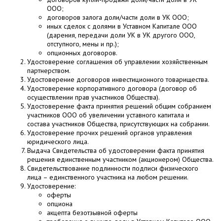
ООО;
договоров залога доли/части доли в УК ООО;
иных сделок с долями в Уставном Капитале ООО
(дарения, передачи доли УК в УК другого ООО,
отступного, мены и пр.);
опционных договоров.
Удостоверение соглашения об управлении хозяйственным
партнерством.
Удостоверение договоров инвестиционного товарищества.
Удостоверение корпоративного договора (договор об
осуществлении прав участников Общества).
Удостоверение факта принятия решений общим собранием
участников ООО об увеличении уставного капитала и
состава участников Общества, присутствующих на собрании.
Удостоверение прочих решений органов управления
юридического лица.
Выдача Свидетельства об удостоверении факта принятия
решения единственным участником (акционером) Общества.
Свидетельствование подлинности подписи физического
лица – единственного участника на любом решении.
Удостоверение:
оферты
опциона
акцепта безотзывной оферты