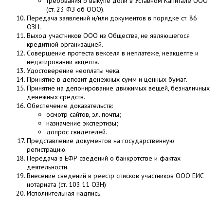
требования о выкупе доли в Уставном Капитале ООО
(ст. 23 ФЗ об ООО).
Передача заявлений и/или документов в порядке ст. 86
ОЗН.
Выход участников ООО из Общества, не являющегося
кредитной организацией.
Совершение протеста векселя в неплатеже, неакцепте и
недатировании акцепта.
Удостоверение неоплаты чека.
Принятие в депозит денежных сумм и ценных бумаг.
Принятие на депонирование движимых вещей, безналичных
денежных средств.
Обеспечение доказательств:
осмотр сайтов, эл. почты;
назначение экспертизы;
допрос свидетелей.
Представление документов на государственную
регистрацию.
Передача в ЕФР сведений о банкротстве и фактах
деятельности.
Внесение сведений в реестр списков участников ООО ЕИС
нотариата (ст. 103.11 ОЗН)
Исполнительная надпись.