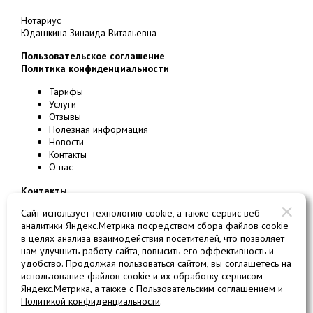
Нотариус
Юдашкина Зинаида Витальевна
Пользовательское соглашение
Политика конфиденциальности
Тарифы
Услуги
Отзывы
Полезная информация
Новости
Контакты
О нас
Контакты
123242
г.
Москва
, ул.
Большая Грузинская, д. 20
Сайт использует технологию cookie, а также сервис веб-
Номер платной парковки 3203
аналитики Яндекс.Метрика посредством сбора файлов cookie
в целях анализа взаимодействия посетителей, что позволяет
телефон
+7 499 254-85-75
нам улучшить работу сайта, повысить его эффективность и
телефон/факс
+7 499 254-03-04
удобство. Продолжая пользоваться сайтом, вы соглашетесь на
использование файлов cookie и их обработку сервисом
E-mail:
2540304@list.ru
Яндекс.Метрика, а также с
Пользовательским соглашением
и
Политикой конфиденциальности
.
Разработка и продвижение сайтов: студия ВебПрофи