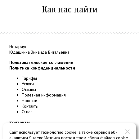
Как нас найти
Нотариус
Юдашкина Зинаида Витальевна
Пользовательское соглашение
Политика конфиденциальности
Тарифы
Услуги
Отзывы
Полезная информация
Новости
Контакты
О нас
Контакты
123242
г.
Москва
, ул.
Большая Грузинская, д. 20
Сайт использует технологию cookie, а также сервис веб-
Номер платной парковки 3203
аналитики Яндекс.Метрика посредством сбора файлов cookie